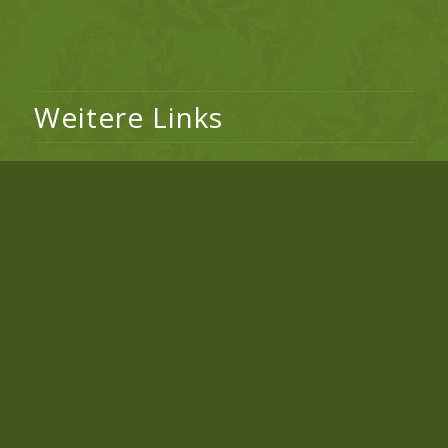
Weitere Links
Reisejournalismus
Mandellikör
Obstschnaps
Likörreisen
Schnapsreisen
© Copyright |
Kräuterlikör
| All Rights Reserved